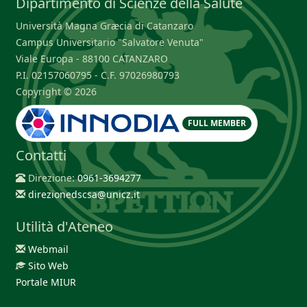
Dipartimento di Scienze della Salute
Università Magna Græcia di Catanzaro
Campus Universitario "Salvatore Venuta"
Viale Europa - 88100 CATANZARO
P.I. 02157060795 - C.F. 97026980793
Copyright © 2026
FULL MEMBER
Contatti
Direzione:
0961-3694277
direzionedscsa@unicz.it
Utilità d'Ateneo
Webmail
Sito Web
Portale MIUR