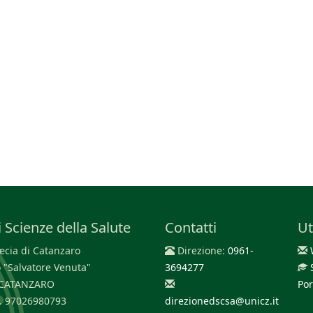
 Scienze della Salute
Contatti
Ut
cia di Catanzaro
Direzione:
0961-
 "Salvatore Venuta"
3694277
0 CATANZARO
Por
F. 97026980793
direzionedscsa@unicz.it