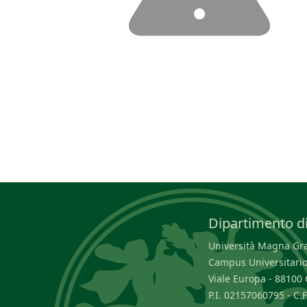
Dipartimento di
Università Magna Græ
Campus Universitario
Viale Europa - 8810
P.I. 02157060795 - C.