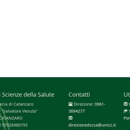
 Scienze della Salute
Contatti
Ut
cia di Catanzaro
Direzione:
0961-
 "Salvatore Venuta"
3694277
0 CATANZARO
Por
F. 97026980793
direzionedscsa@unicz.it