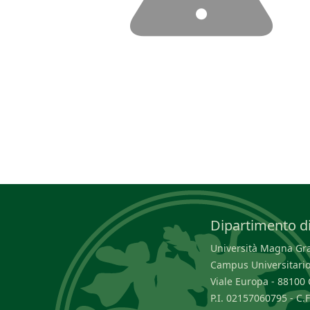
Dipartimento di
Università Magna Græ
Campus Universitario
Viale Europa - 8810
P.I. 02157060795 - C.