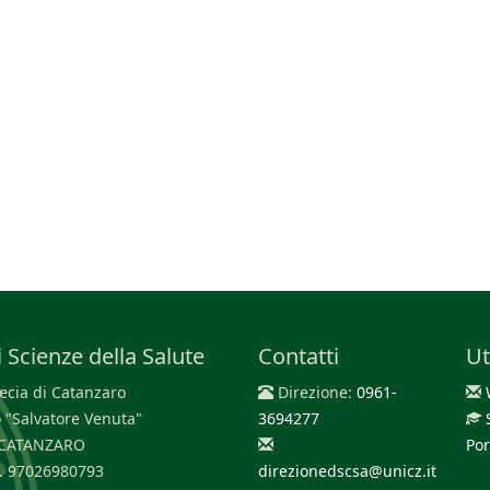
 Scienze della Salute
Contatti
Ut
cia di Catanzaro
Direzione:
0961-
 "Salvatore Venuta"
3694277
0 CATANZARO
Por
F. 97026980793
direzionedscsa@unicz.it