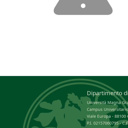
Dipartimento di
Università Magna Græ
Campus Universitario
Viale Europa - 8810
P.I. 02157060795 - C.