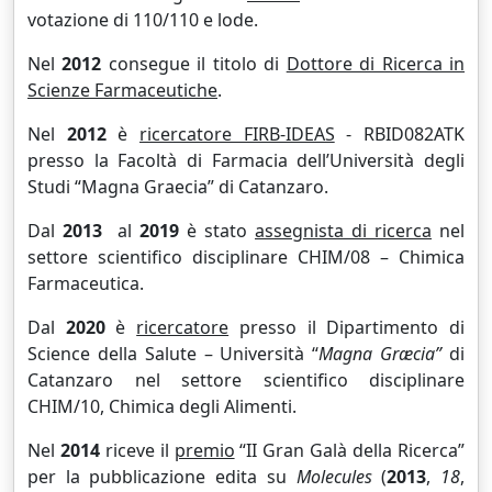
votazione di 110/110 e lode.
Nel
2012
consegue il titolo di
Dottore di Ricerca in
Scienze Farmaceutiche
.
Nel
2012
è
ricercatore FIRB-IDEAS
- RBID082ATK
presso la Facoltà di Farmacia dell’Università degli
Studi “Magna Graecia” di Catanzaro.
Dal
2013
al
2019
è stato
assegnista di ricerca
nel
settore scientifico disciplinare CHIM/08 – Chimica
Farmaceutica.
Dal
2020
è
ricercatore
presso il Dipartimento di
Science della Salute – Università “
Magna Græcia”
di
Catanzaro nel settore scientifico disciplinare
CHIM/10, Chimica degli Alimenti.
Nel
2014
riceve il
premio
“II Gran Galà della Ricerca”
per la pubblicazione edita su
Molecules
(
2013
,
18
,