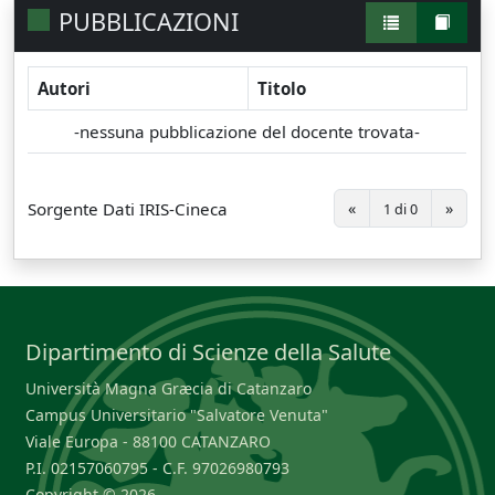
PUBBLICAZIONI
Autori
Titolo
-nessuna pubblicazione del docente trovata-
Sorgente Dati IRIS-Cineca
«
»
1 di 0
Dipartimento di Scienze della Salute
Università Magna Græcia di Catanzaro
Campus Universitario "Salvatore Venuta"
Viale Europa - 88100 CATANZARO
P.I. 02157060795 - C.F. 97026980793
Copyright © 2026