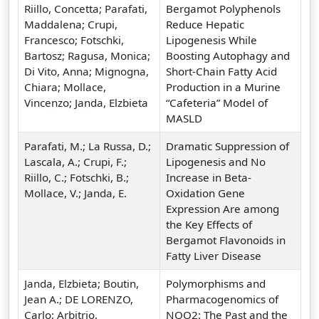
Riillo, Concetta; Parafati,
Bergamot Polyphenols
Maddalena; Crupi,
Reduce Hepatic
Francesco; Fotschki,
Lipogenesis While
Bartosz; Ragusa, Monica;
Boosting Autophagy and
Di Vito, Anna; Mignogna,
Short-Chain Fatty Acid
Chiara; Mollace,
Production in a Murine
Vincenzo; Janda, Elzbieta
“Cafeteria” Model of
MASLD
Parafati, M.; La Russa, D.;
Dramatic Suppression of
Lascala, A.; Crupi, F.;
Lipogenesis and No
Riillo, C.; Fotschki, B.;
Increase in Beta-
Mollace, V.; Janda, E.
Oxidation Gene
Expression Are among
the Key Effects of
Bergamot Flavonoids in
Fatty Liver Disease
Janda, Elzbieta; Boutin,
Polymorphisms and
Jean A.; DE LORENZO,
Pharmacogenomics of
Carlo; Arbitrio,
NQO2: The Past and the