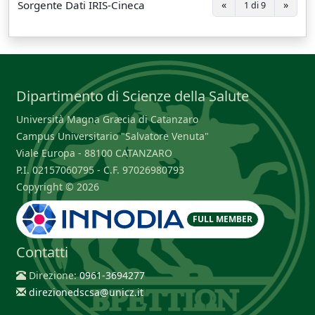
Sorgente Dati IRIS-Cineca
«
»
1 di 9
Dipartimento di Scienze della Salute
Università Magna Græcia di Catanzaro
Campus Universitario "Salvatore Venuta"
Viale Europa - 88100 CATANZARO
P.I. 02157060795 - C.F. 97026980793
Copyright © 2026
FULL MEMBER
Contatti
Direzione:
0961-3694277
direzionedscsa@unicz.it