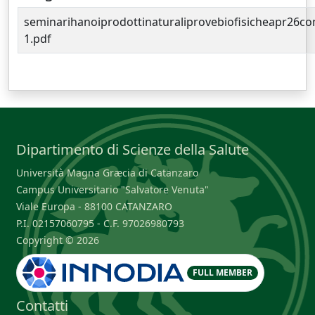
seminarihanoiprodottinaturaliprovebiofisicheapr26c
1.pdf
Dipartimento di Scienze della Salute
Università Magna Græcia di Catanzaro
Campus Universitario "Salvatore Venuta"
Viale Europa - 88100 CATANZARO
P.I. 02157060795 - C.F. 97026980793
Copyright © 2026
FULL MEMBER
Contatti