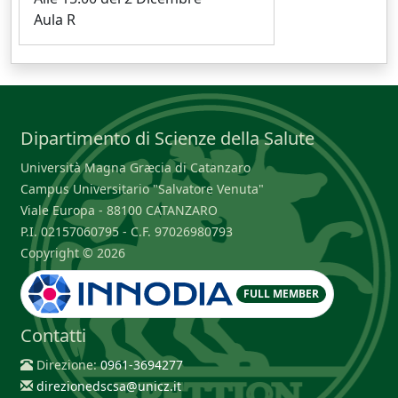
Aula R
Dipartimento di Scienze della Salute
Università Magna Græcia di Catanzaro
Campus Universitario "Salvatore Venuta"
Viale Europa - 88100 CATANZARO
P.I. 02157060795 - C.F. 97026980793
Copyright © 2026
FULL MEMBER
Contatti
Direzione:
0961-3694277
direzionedscsa@unicz.it