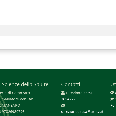
 Scienze della Salute
Contatti
Ut
cia di Catanzaro
Direzione:
0961-
 "Salvatore Venuta"
3694277
0 CATANZARO
Por
F. 97026980793
direzionedscsa@unicz.it