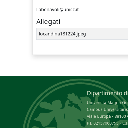
l.abenavoli@unicz.it
Allegati
locandina181224.jpeg
Dipartimento di
Università Magna Græ
Campus Universitario
Viale Europa - 8810
P.I. 02157060795 - C.