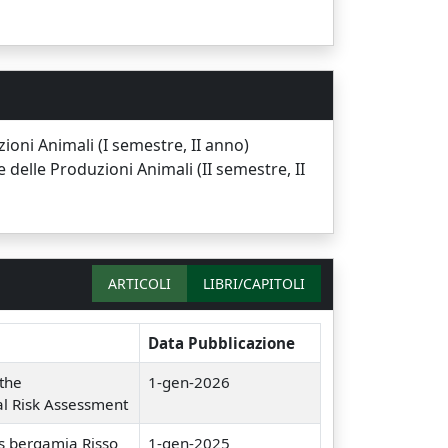
ioni Animali (I semestre, II anno)
 delle Produzioni Animali (II semestre, II
ARTICOLI
LIBRI/CAPITOLI
Data Pubblicazione
 the
1-gen-2026
al Risk Assessment
rus bergamia Risso
1-gen-2025