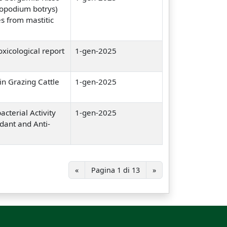
nopodium botrys)
s from mastitic
xicological report
1-gen-2025
in Grazing Cattle
1-gen-2025
acterial Activity
1-gen-2025
dant and Anti-
«
Pagina 1 di 13
»