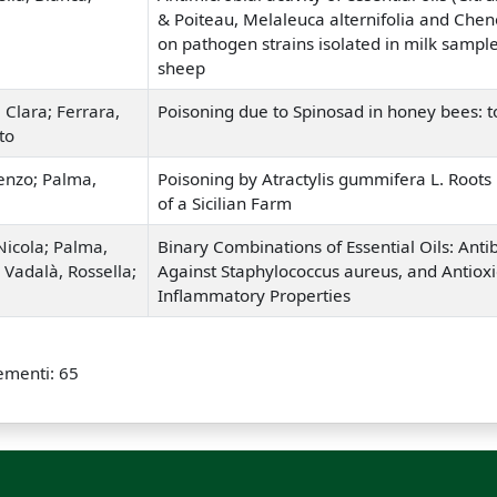
& Poiteau, Melaleuca alternifolia and Che
on pathogen strains isolated in milk sample
sheep
 Clara; Ferrara,
Poisoning due to Spinosad in honey bees: to
to
cenzo; Palma,
Poisoning by Atractylis gummifera L. Roots 
of a Sicilian Farm
Nicola; Palma,
Binary Combinations of Essential Oils: Antib
 Vadalà, Rossella;
Against Staphylococcus aureus, and Antioxi
Inflammatory Properties
ementi: 65