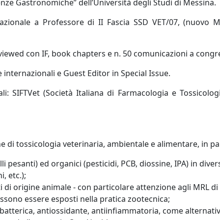
ienze Gastronomiche” dell’Università degli Studi di Messina.
 Nazionale a Professore di II Fascia SSD VET/07, (nuovo 
-reviewed con IF, book chapters e n. 50 comunicazioni a congre
 internazionali e Guest Editor in Special Issue.
li: SIFTVet (Società Italiana di Farmacologia e Tossicologi
che di tossicologia veterinaria, ambientale e alimentare, in pa
 pesanti) ed organici (pesticidi, PCB, diossine, IPA) in diverse
, etc.);
nti di origine animale - con particolare attenzione agli MRL di
ossono essere esposti nella pratica zootecnica;
tibatterica, antiossidante, antiinfiammatoria, come alternativ