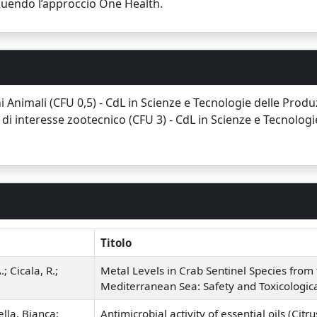
eguendo l’approccio One Health.
 Animali (CFU 0,5) - CdL in Scienze e Tecnologie delle Produz
 di interesse zootecnico (CFU 3) - CdL in Scienze e Tecnologie
Titolo
; Cicala, R.;
Metal Levels in Crab Sentinel Species from
Mediterranean Sea: Safety and Toxicologic
lla, Bianca;
Antimicrobial activity of essential oils (Cit