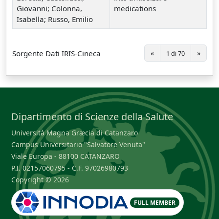
Giovanni; Colonna,
medications
Isabella; Russo, Emilio
Sorgente Dati IRIS-Cineca
«
»
1 di 70
Dipartimento di Scienze della Salute
Università Magna Græcia di Catanzaro
Campus Universitario "Salvatore Venuta"
Viale Europa - 88100 CATANZARO
P.I. 02157060795 - C.F. 97026980793
Copyright © 2026
FULL MEMBER