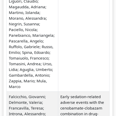
Liguori, Claudio;
Magaudda, Adriana;
Martino, Iolanda;
Morano, Alessandra;
Negrin, Susanna;
Paciello, Nicola;
Panebianco, Mariangela;
Pascarella, Angelo;
Ruffolo, Gabriele; Russo,
Emilio; Spina, Edoardo;
Tomaiuolo, Francesco;
Tomasini, Andrea; Urso,
Lidia; Aguglia, Umberto;
Gambardella, Antonio;
Zappia, Mario; Mula,
Marco
Falcicchio, Giovanni;
Early sedation-related
Delmonte, Valeria;
adverse events with the
Francavilla, Teresa;
cenobamate-clobazam
Introna, Alessandro;
combination in drug-