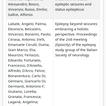
Alessandro; Bosco,
epileptic seizures and
Vincenzo; Russo, Emilio;
status epilepticus
Iudice, Alfonso
Labate, Angelo; Palma,
Epilepsy beyond seizures:
Eleonora; Belcastro,
embracing a holistic
Vincenzo; Bonanni, Paolo;
perspective. Proceedings
Cerasa, Antonio; Irelli,
of the 2nd meeting
Emanuele Cerulli; Duma,
(Episicily) of the epilepsy
Gian Marco; Elia,
study group of the Italian
Maurizio; Ferlazzo,
Society of neurology
Edoardo; Fortunato,
Francesco; D'Aniello,
Alfredo; D'Arco, Felice;
Bonaventura, Carlo Di;
Gennaro, Giancarlo Di;
Germanò, Antonino F;
Giuliano, Loretta;
Granata, Francesca;
Laganà, Angelina;