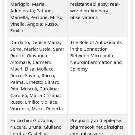
Mariggiò, Maria
resistant epilepsy: real-
Addolorata; Pafundi,
world preliminary
Mariella; Perrone, Mirko;
observations
Vinella, Angela; Russo,
Emilio
Dardano, Denise Maria;
The Role of Antioxidants
Serra, Maria; Ussia, Sara;
in the Connection
Ritorto, Giovanna;
Between Microbiota,
Altomare, Carmen;
Neuroinflammation and
Macrì, Elisa; Mollace,
Epilepsy
Rocco; Savino, Rocco;
Palma, Ernesto; Citraro,
Rita; Muscoli, Carolina;
Caroleo, Maria Cristina;
Russo, Emilio; Mollace,
Vincenzo; Macrì, Roberta
Falcicchio, Giovanni;
Pregnancy and epilepsy:
Nucera, Bruna; Giuliano,
pharmacokinetic insights
Loretta; Castellucci,
into antiseizure