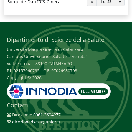
Sorgente Dati IRIS-Cineca
«
»
1 di 53
Dipartimento di Scienze della Salute
Università Magna Græcia di Catanzaro
Campus Universitario "Salvatore Venuta"
Viale Europa - 88100 CATANZARO
P.I. 02157060795 - C.F. 97026980793
Copyright © 2026
FULL MEMBER
Contatti
Direzione:
0961-3694277
direzionedscsa@unicz.it