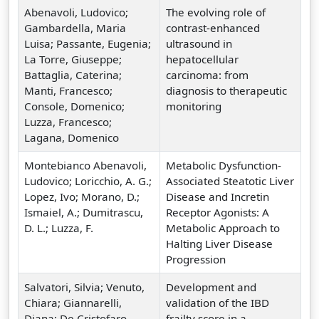
Abenavoli, Ludovico;
The evolving role of
Gambardella, Maria
contrast-enhanced
Luisa; Passante, Eugenia;
ultrasound in
La Torre, Giuseppe;
hepatocellular
Battaglia, Caterina;
carcinoma: from
Manti, Francesco;
diagnosis to therapeutic
Console, Domenico;
monitoring
Luzza, Francesco;
Lagana, Domenico
Montebianco Abenavoli,
Metabolic Dysfunction-
Ludovico; Loricchio, A. G.;
Associated Steatotic Liver
Lopez, Ivo; Morano, D.;
Disease and Incretin
Ismaiel, A.; Dumitrascu,
Receptor Agonists: A
D. L.; Luzza, F.
Metabolic Approach to
Halting Liver Disease
Progression
Salvatori, Silvia; Venuto,
Development and
Chiara; Giannarelli,
validation of the IBD
Diana; De Cristofaro,
frailty score in a