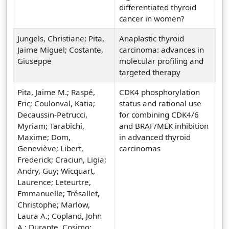
differentiated thyroid
cancer in women?
Jungels, Christiane; Pita,
Anaplastic thyroid
Jaime Miguel; Costante,
carcinoma: advances in
Giuseppe
molecular profiling and
targeted therapy
Pita, Jaime M.; Raspé,
CDK4 phosphorylation
Eric; Coulonval, Katia;
status and rational use
Decaussin-Petrucci,
for combining CDK4/6
Myriam; Tarabichi,
and BRAF/MEK inhibition
Maxime; Dom,
in advanced thyroid
Geneviève; Libert,
carcinomas
Frederick; Craciun, Ligia;
Andry, Guy; Wicquart,
Laurence; Leteurtre,
Emmanuelle; Trésallet,
Christophe; Marlow,
Laura A.; Copland, John
A.; Durante, Cosimo;