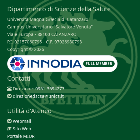
Dipartimento di Scienze della Salute
Università Magna Græcia di Catanzaro
Campus Universitario "Salvatore Venuta"
Viale Europa - 88100 CATANZARO
P.I. 02157060795 - C.F. 97026980793
Copyright © 2026
FULL MEMBER
Contatti
Direzione:
0961-3694277
direzionedscsa@unicz.it
Utilità d'Ateneo
Webmail
Sito Web
Portale MIUR