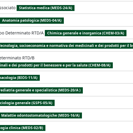
ssociato
Statistica medica (MEDS-24/A)
Anatomia patologica (MEDS-04/A)
po Determinato RTD/A
Chimica generale e inorganica (CHEM-03/A)
Tecnologia, socioeconomia e normativa dei medicinali e dei prodotti per il 
eterminato RTD/B
ali e dei prodotti per il benessere e per la salute (CHEM-08/A)
acologia (BIOS-11/A)
ediatria generale e specialistica (MEDS-20/A )
ciologia generale (GSPS-05/A)
Malattie odontostomatologiche (MEDS-16/A)
ogia clinica (MEDS-02/B)