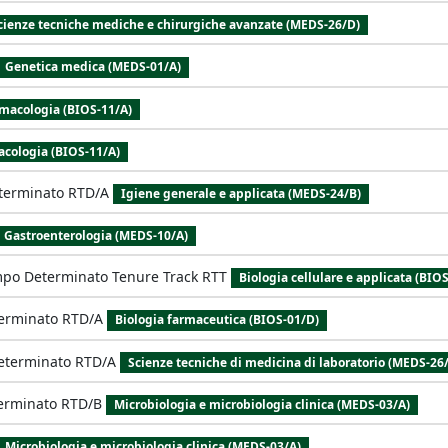
cienze tecniche mediche e chirurgiche avanzate (MEDS-26/D)
Genetica medica (MEDS-01/A)
macologia (BIOS-11/A)
cologia (BIOS-11/A)
terminato RTD/A
Igiene generale e applicata (MEDS-24/B)
Gastroenterologia (MEDS-10/A)
mpo Determinato Tenure Track RTT
Biologia cellulare e applicata (BIO
erminato RTD/A
Biologia farmaceutica (BIOS-01/D)
eterminato RTD/A
Scienze tecniche di medicina di laboratorio (MEDS-26
erminato RTD/B
Microbiologia e microbiologia clinica (MEDS-03/A)
Microbiologia e microbiologia clinica (MEDS-03/A)