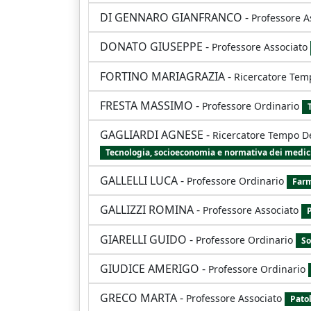
DI GENNARO GIANFRANCO
-
Professore A
DONATO GIUSEPPE
-
Professore Associato
FORTINO MARIAGRAZIA
-
Ricercatore Tem
FRESTA MASSIMO
-
Professore Ordinario
GAGLIARDI AGNESE
-
Ricercatore Tempo D
Tecnologia, socioeconomia e normativa dei medicin
GALLELLI LUCA
-
Professore Ordinario
Farm
GALLIZZI ROMINA
-
Professore Associato
P
GIARELLI GUIDO
-
Professore Ordinario
So
GIUDICE AMERIGO
-
Professore Ordinario
GRECO MARTA
-
Professore Associato
Patol