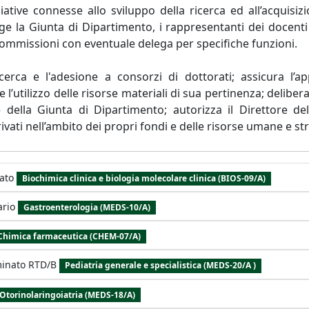
ative connesse allo sviluppo della ricerca ed all’acquisiz
gge la Giunta di Dipartimento, i rappresentanti dei docenti
commissioni con eventuale delega per specifiche funzioni.
icerca e l'adesione a consorzi di dottorati; assicura l’
l’utilizzo delle risorse materiali di sua pertinenza; delibera
 della Giunta di Dipartimento; autorizza il Direttore del
ivati nell’ambito dei propri fondi e delle risorse umane e st
ato
Biochimica clinica e biologia molecolare clinica (BIOS-09/A)
ario
Gastroenterologia (MEDS-10/A)
Chimica farmaceutica (CHEM-07/A)
minato RTD/B
Pediatria generale e specialistica (MEDS-20/A )
Otorinolaringoiatria (MEDS-18/A)