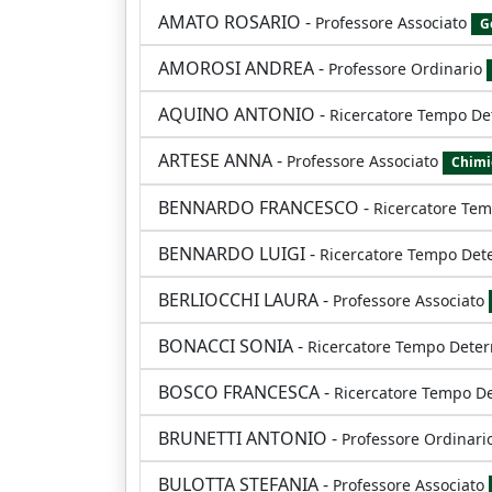
AMATO ROSARIO
-
Professore Associato
G
AMOROSI ANDREA
-
Professore Ordinario
AQUINO ANTONIO
-
Ricercatore Tempo De
ARTESE ANNA
-
Professore Associato
Chimi
BENNARDO FRANCESCO
-
Ricercatore Te
BENNARDO LUIGI
-
Ricercatore Tempo Det
BERLIOCCHI LAURA
-
Professore Associato
BONACCI SONIA
-
Ricercatore Tempo Dete
BOSCO FRANCESCA
-
Ricercatore Tempo D
BRUNETTI ANTONIO
-
Professore Ordinari
BULOTTA STEFANIA
-
Professore Associato