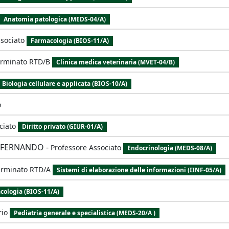
Anatomia patologica (MEDS-04/A)
sociato
Farmacologia (BIOS-11/A)
erminato RTD/B
Clinica medica veterinaria (MVET-04/B)
Biologia cellulare e applicata (BIOS-10/A)
o
ciato
Diritto privato (GIUR-01/A)
A FERNANDO
-
Professore Associato
Endocrinologia (MEDS-08/A)
erminato RTD/A
Sistemi di elaborazione delle informazioni (IINF-05/A)
cologia (BIOS-11/A)
rio
Pediatria generale e specialistica (MEDS-20/A )