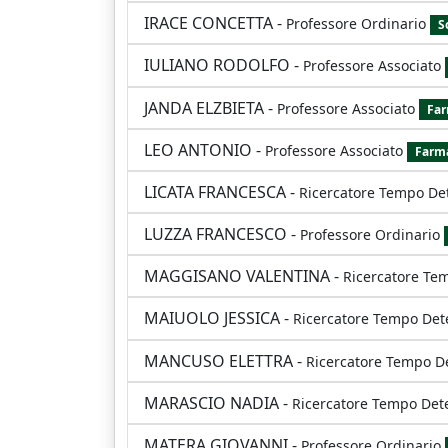
IRACE CONCETTA
-
Professore Ordinario
S
IULIANO RODOLFO
-
Professore Associato
JANDA ELZBIETA
-
Professore Associato
Far
LEO ANTONIO
-
Professore Associato
Farma
LICATA FRANCESCA
-
Ricercatore Tempo De
LUZZA FRANCESCO
-
Professore Ordinario
MAGGISANO VALENTINA
-
Ricercatore Te
MAIUOLO JESSICA
-
Ricercatore Tempo Det
MANCUSO ELETTRA
-
Ricercatore Tempo D
MARASCIO NADIA
-
Ricercatore Tempo Det
MATERA GIOVANNI
-
Professore Ordinario