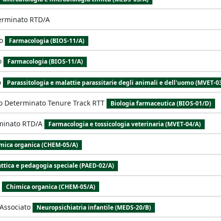
erminato RTD/A
o
Farmacologia (BIOS-11/A)
o
Farmacologia (BIOS-11/A)
o
Parassitologia e malattie parassitarie degli animali e dell'uomo (MVET-0
o Determinato Tenure Track RTT
Biologia farmaceutica (BIOS-01/D)
minato RTD/A
Farmacologia e tossicologia veterinaria (MVET-04/A)
mica organica (CHEM-05/A)
ttica e pedagogia speciale (PAED-02/A)
Chimica organica (CHEM-05/A)
Associato
Neuropsichiatria infantile (MEDS-20/B)