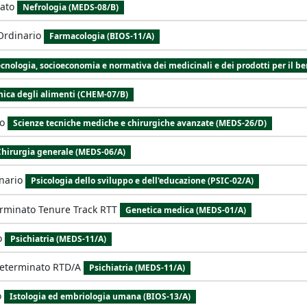
iato
Nefrologia (MEDS-08/B)
Ordinario
Farmacologia (BIOS-11/A)
cnologia, socioeconomia e normativa dei medicinali e dei prodotti per il be
ica degli alimenti (CHEM-07/B)
to
Scienze tecniche mediche e chirurgiche avanzate (MEDS-26/D)
Chirurgia generale (MEDS-06/A)
nario
Psicologia dello sviluppo e dell'educazione (PSIC-02/A)
rminato Tenure Track RTT
Genetica medica (MEDS-01/A)
o
Psichiatria (MEDS-11/A)
Determinato RTD/A
Psichiatria (MEDS-11/A)
o
Istologia ed embriologia umana (BIOS-13/A)